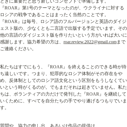
ときに重要だと思う新しいコンセプトで準備します。
『ROAR』第1号のテーマとなったのが、ウクライナに対する
ロシアの戦争であることはまったく当然のことです。
『ROAR』は毎号、ロシア語のフルバージョンと英語のダイジ
ェスト版の、少なくとも二言語で出版する予定でいます。その
他の言語のダイジェスト版を作りたいという方がいれば大いに
感謝します。協力希望の方は、
roar.review.2022@gmail.com
まで
ご連絡ください。
私たちはすでにもう、『ROAR』を終えることのできる時が待
ち遠しいです。つまり、犯罪的なロシア体制がその存在をや
め、反体制としてのロシア語文化という区別をもうしなくてい
いという時がくるのが。でもまだそれは起きていません。私た
ちは、ボランティアの力だけで発刊した『ROAR』を継続して
いくために、すべてを自分たちの手でやり遂げるつもりでいま
す。
質問や、協力の申し出、あるいは作品の提供は、