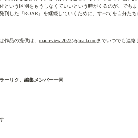
化という区別をもうしなくていいという時がくるのが。でもま
発刊した『ROAR』を継続していくために、すべてを自分た
は作品の提供は、
roar.review.2022@gmail.com
までいつでも連絡
ゴラーリク、編集メンバー一同
す