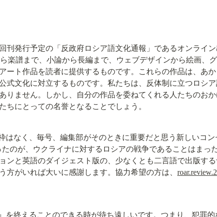
回刊発行予定の「反政府ロシア語文化通報」であるオンライン出版『ROAR』
eview) は、詩から楽譜まで、小論から長編まで、ウェブデザインから
アート作品を読者に提供するものです。これらの作品は、あか
公式文化に対立するものです。私たちは、反体制に立つロシア
ありません。しかし、自分の作品を委ねてくれる人たちのおか
たちにとっての名誉となることでしょう。
の枠はなく、毎号、編集部がそのときに重要だと思う新しいコン
なったのが、ウクライナに対するロシアの戦争であることはまった
ョンと英語のダイジェスト版の、少なくとも二言語で出版する
う方がいれば大いに感謝します。協力希望の方は、
roar.review
R』を終えることのできる時が待ち遠しいです。つまり、犯罪