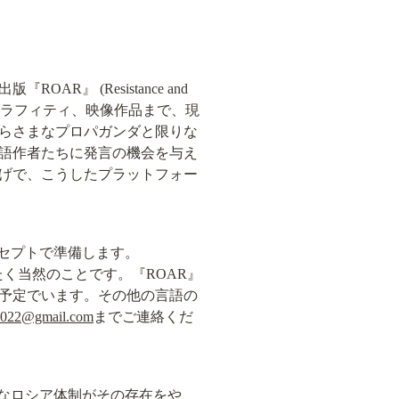
 (Resistance and 
絵画、グラフィティ、映像作品まで、現
らさまなプロパガンダと限りな
語作者たちに発言の機会を与え
げで、こうしたプラットフォー
セプトで準備します。
く当然のことです。『ROAR』
予定でいます。その他の言語の
.2022@gmail.com
までご連絡くだ
的なロシア体制がその存在をや