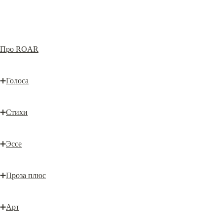
Про ROAR
➕
Голоса
➕
Стихи
➕
Эссе
➕
Проза плюс
➕
Арт