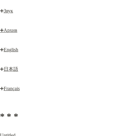
➕
Звук
➕
Архив
➕
English
➕
日本語
➕
Français
* * *
Untitled