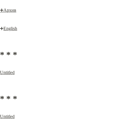
➕
Архив
➕
English
* * *
Untitled
* * *
Untitled